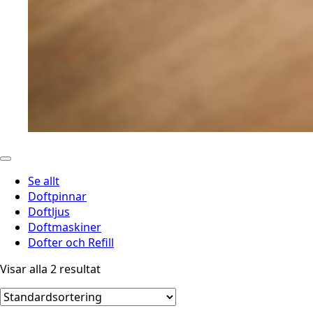
Se allt
Doftpinnar
Doftljus
Doftmaskiner
Dofter och Refill
Visar alla 2 resultat