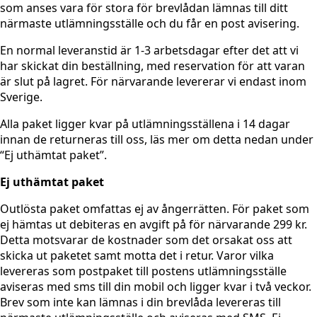
som anses vara för stora för brevlådan lämnas till ditt
närmaste utlämningsställe och du får en post avisering.
En normal leveranstid är 1-3 arbetsdagar efter det att vi
har skickat din beställning, med reservation för att varan
är slut på lagret. För närvarande levererar vi endast inom
Sverige.
Alla paket ligger kvar på utlämningsställena i 14 dagar
innan de returneras till oss, läs mer om detta nedan under
“Ej uthämtat paket”.
Ej uthämtat paket
Outlösta paket omfattas ej av ångerrätten. För paket som
ej hämtas ut debiteras en avgift på för närvarande 299 kr.
Detta motsvarar de kostnader som det orsakat oss att
skicka ut paketet samt motta det i retur. Varor vilka
levereras som postpaket till postens utlämningsställe
aviseras med sms till din mobil och ligger kvar i två veckor.
Brev som inte kan lämnas i din brevlåda levereras till