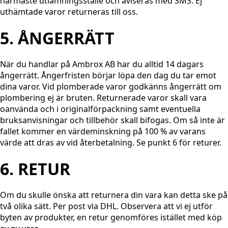
närmaste utlämningsställe och aviseras med SMS. Ej
uthämtade varor returneras till oss.
5. ÅNGERRÄTT
När du handlar på Ambrox AB har du alltid 14 dagars
ångerrätt. Ångerfristen börjar löpa den dag du tar emot
dina varor. Vid plomberade varor godkänns ångerrätt om
plombering ej är bruten. Returnerade varor skall vara
oanvända och i originalförpackning samt eventuella
bruksanvisningar och tillbehör skall bifogas. Om så inte är
fallet kommer en värdeminskning på 100 % av varans
värde att dras av vid återbetalning. Se punkt 6 för returer.
6. RETUR
Om du skulle önska att returnera din vara kan detta ske på
två olika sätt. Per post via DHL. Observera att vi ej utför
byten av produkter, en retur genomföres istället med köp