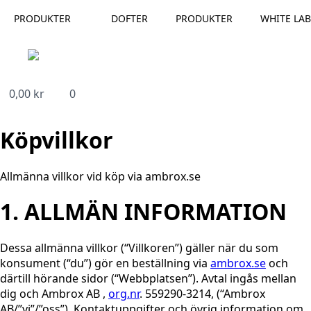
PRODUKTER
DOFTER
PRODUKTER
WHITE LAB
0,00
kr
0
Köpvillkor
Allmänna villkor vid köp via ambrox.se
1. ALLMÄN INFORMATION
Dessa allmänna villkor (“Villkoren”) gäller när du som
konsument (“du”) gör en beställning via
ambrox.se
och
därtill hörande sidor (“Webbplatsen”). Avtal ingås mellan
dig och Ambrox AB ,
org.nr
. 559290-3214, (“Ambrox
AB/”vi”/”oss”). Kontaktuppgifter och övrig information om