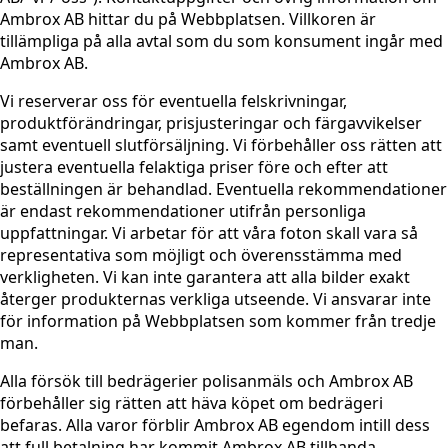
Ambrox AB hittar du på Webbplatsen. Villkoren är
tillämpliga på alla avtal som du som konsument ingår med
Ambrox AB.
Vi reserverar oss för eventuella felskrivningar,
produktförändringar, prisjusteringar och färgavvikelser
samt eventuell slutförsäljning. Vi förbehåller oss rätten att
justera eventuella felaktiga priser före och efter att
beställningen är behandlad. Eventuella rekommendationer
är endast rekommendationer utifrån personliga
uppfattningar. Vi arbetar för att våra foton skall vara så
representativa som möjligt och överensstämma med
verkligheten. Vi kan inte garantera att alla bilder exakt
återger produkternas verkliga utseende. Vi ansvarar inte
för information på Webbplatsen som kommer från tredje
man.
Alla försök till bedrägerier polisanmäls och Ambrox AB
förbehåller sig rätten att häva köpet om bedrägeri
befaras. Alla varor förblir Ambrox AB egendom intill dess
att full betalning har kommit Ambrox AB tillhanda.