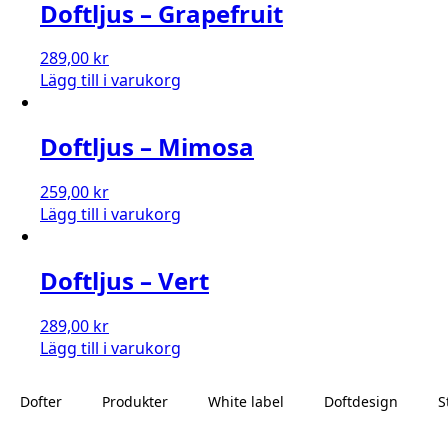
Doftljus – Grapefruit
289,00
kr
Lägg till i varukorg
Doftljus – Mimosa
259,00
kr
Lägg till i varukorg
Doftljus – Vert
289,00
kr
Lägg till i varukorg
Dofter
Produkter
White label
Doftdesign
S