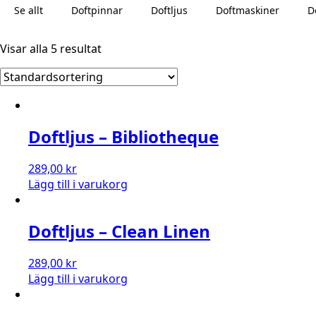
Se allt
Doftpinnar
Doftljus
Doftmaskiner
D
Visar alla 5 resultat
Doftljus – Bibliotheque
289,00
kr
Lägg till i varukorg
Doftljus – Clean Linen
289,00
kr
Lägg till i varukorg